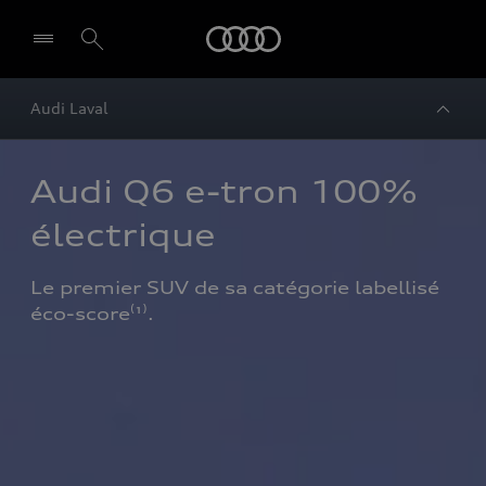
Audi
Audi Laval
Audi Q6 e-tron 100% 
électrique 
Le premier SUV de sa catégorie labellisé 
éco-score⁽¹⁾.