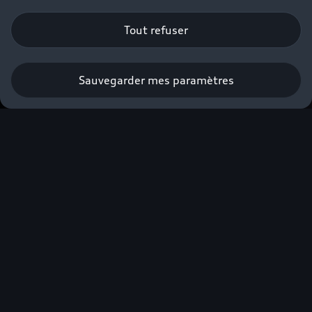
Tout refuser
Sauvegarder mes paramètres
Prendre rendez-vous
Faites-vous accompagner par nos
Experts Audi Business⁽²⁾ dans la
construction de votre projet.
*
Champs obligatoires
Gamme*
Q6 e-tron